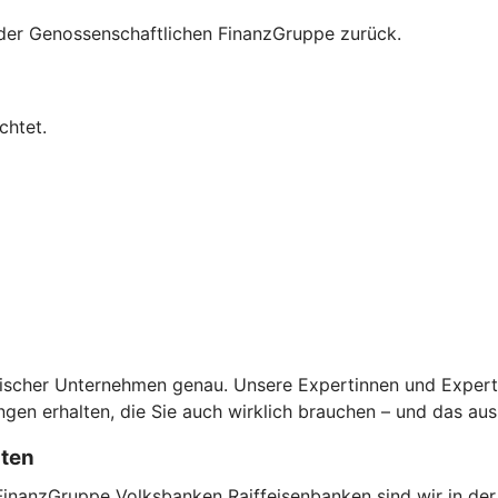
n der Genossenschaftlichen FinanzGruppe zurück.
chtet.
scher Unternehmen genau. Unsere Expertinnen und Experten 
en erhalten, die Sie auch wirklich brauchen – und das aus
sten
FinanzGruppe Volksbanken Raiffeisenbanken sind wir in der 