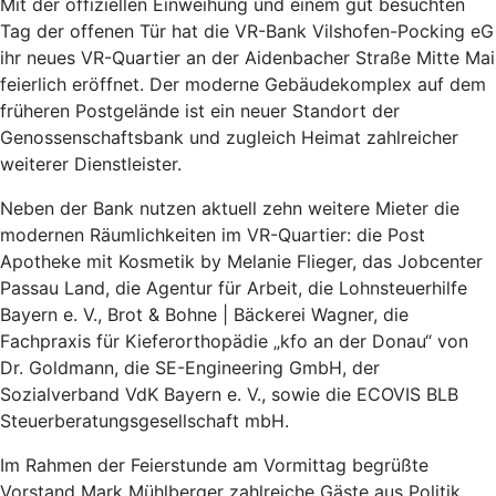
Mit der offiziellen Einweihung und einem gut besuchten
Tag der offenen Tür hat die VR-Bank Vilshofen-Pocking eG
ihr neues VR-Quartier an der Aidenbacher Straße Mitte Mai
feierlich eröffnet. Der moderne Gebäudekomplex auf dem
früheren Postgelände ist ein neuer Standort der
Genossenschaftsbank und zugleich Heimat zahlreicher
weiterer Dienstleister.
Neben der Bank nutzen aktuell zehn weitere Mieter die
modernen Räumlichkeiten im VR-Quartier: die Post
Apotheke mit Kosmetik by Melanie Flieger, das Jobcenter
Passau Land, die Agentur für Arbeit, die Lohnsteuerhilfe
Bayern e. V., Brot & Bohne | Bäckerei Wagner, die
Fachpraxis für Kieferorthopädie „kfo an der Donau“ von
Dr. Goldmann, die SE-Engineering GmbH, der
Sozialverband VdK Bayern e. V., sowie die ECOVIS BLB
Steuerberatungsgesellschaft mbH.
Im Rahmen der Feierstunde am Vormittag begrüßte
Vorstand Mark Mühlberger zahlreiche Gäste aus Politik,