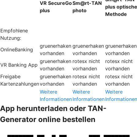
VR SecureGo
Sm@rt-TAN
plus optisch
plus
photo
Methode
Empfohlene
Nutzung:
gruenerhaken
gruenerhaken
gruenerhaken
OnlineBanking
vorhanden
vorhanden
vorhanden
gruenerhaken
rotesx
nicht
rotesx
nicht
VR Banking App
vorhanden
vorhanden
vorhanden
Freigabe
gruenerhaken
rotesx
nicht
rotesx
nicht
Kartenzahlungen
vorhanden
vorhanden
vorhanden
Weitere
Weitere
Weitere
Informationen
Informationen
Informatione
App herunterladen oder TAN-
Generator online bestellen