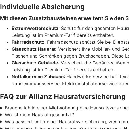
Individuelle Absicherung
Mit diesen Zusatzbausteinen erweitern Sie den S
Extremwetterschutz
: Schutz für den gesamten Haus
Leistung ist im Premium-Tarif bereits enthalten.
Fahrradschutz
: Fahrradschutz schützt Sie bei Diebsta
Glasschutz Hausrat
: Versichert Ihre Mobiliar- und 
Tischen und Schränken gegen Bruchschäden. Diese Leis
Glasschutz Gebäude
: Versichert die Gebäudeaußenve
Leistung ist im Premium-Tarif bereits enthalten.
Notfallservice Zuhause
: Handwerkerservice für klein
Rohrreinigungsservice, Elektroinstallateurservice od
FAQ zur Allianz Hausratversicherung
Brauche ich in einer Mietwohnung eine Hausratsversiche
Wo ist mein Hausrat geschützt?
Was passiert mit meiner Hausratsversicherung, wenn ic
Was mache ich, wenn nach einem Zusammenzug zwei Ha