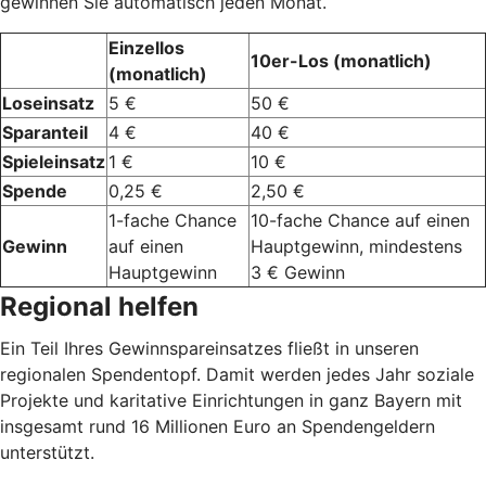
gewinnen Sie automatisch jeden Monat.
Einzellos
10er-Los (monatlich)
(monatlich)
Loseinsatz
5 €
50 €
Sparanteil
4 €
40 €
Spieleinsatz
1 €
10 €
Spende
0,25 €
2,50 €
1-fache Chance
10-fache Chance auf einen
Gewinn
auf einen
Hauptgewinn, mindestens
Hauptgewinn
3 € Gewinn
Regional helfen
Ein Teil Ihres Gewinnspareinsatzes fließt in unseren
regionalen Spendentopf. Damit werden jedes Jahr soziale
Projekte und karitative Einrichtungen in ganz Bayern mit
insgesamt rund 16 Millionen Euro an Spendengeldern
unterstützt.