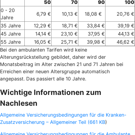
50
70
90
100
0 - 20
6,79 €
10,13 €
18,08 €
20,76 €
Jahre
35 Jahre
12,29 €
18,71 €
33,84 €
39,19 €
45 Jahre
14,14 €
23,10 €
37,95 €
44,13 €
55 Jahre
16,05 €
25,71 €
39,98 €
46,62 €
Bei den ambulanten Tarifen wird keine
Alterungsrückstellung gebildet, daher wird der
Monatsbeitrag im Alter zwischen 21 und 71 Jahren bei
Erreichen einer neuen Altersgruppe automatisch
angepasst. Das passiert alle 10 Jahre.
Wichtige Informationen zum
Nachlesen
Allgemeine Versicherungsbedingungen für die Kranken-
Zusatzversicherung – Allgemeiner Teil (661 KB
)
Allgemeine Versicherungsbedingungen für die Ambulante