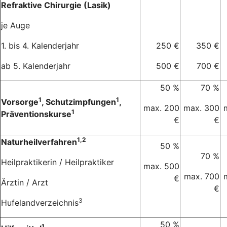
Refraktive Chirurgie (Lasik)
je Auge
1. bis 4. Kalenderjahr
250 €
350 €
ab 5. Kalenderjahr
500 €
700 €
50 %
70 %
1
1
Vorsorge
, Schutzimpfungen
,
max. 200
max. 300
1
Präventionskurse
€
€
1,2
Naturheilverfahren
50 %
70 %
Heilpraktikerin / Heilpraktiker
max. 500
max. 700
€
Ärztin / Arzt
€
3
Hufelandverzeichnis
50 %
1